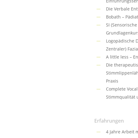
Einführungsse
Die Verbale En
Bobath – Pädiat
SI (Sensorische
Grundlagenkurs
Logopädische D
Zentraler) Fazi
A little less –
Die therapeuti
Stimmlippenläh
Praxis
Complete Vocal
Stimmqualität 
Erfahrungen
4 Jahre Arbeit 