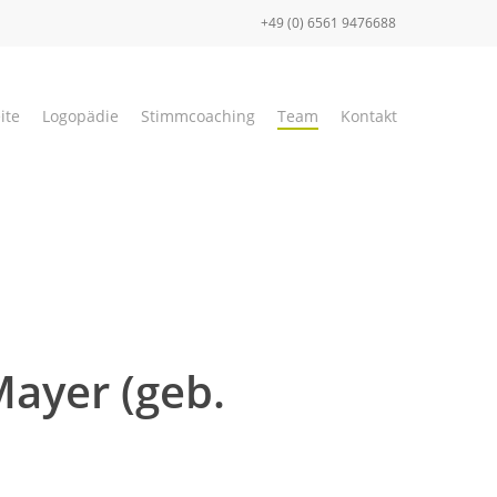
+49 (0) 6561 9476688
ite
Logopädie
Stimmcoaching
Team
Kontakt
ayer (geb.