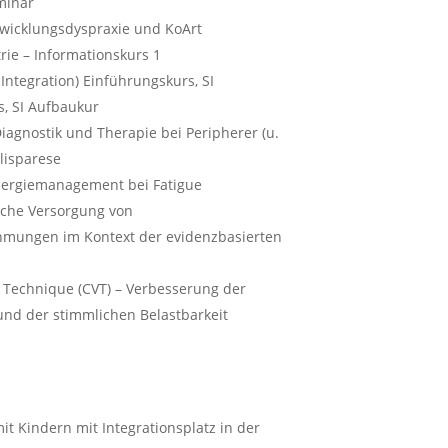
minar
twicklungsdyspraxie und KoArt
rie – Informationskurs 1
 Integration) Einführungskurs, SI
, SI Aufbaukur
iagnostik und Therapie bei Peripherer (u.
alisparese
 Energiemanagement bei Fatigue
sche Versorgung von
mungen im Kontext der evidenzbasierten
 Technique (CVT) – Verbesserung der
und der stimmlichen Belastbarkeit
mit Kindern mit Integrationsplatz in der