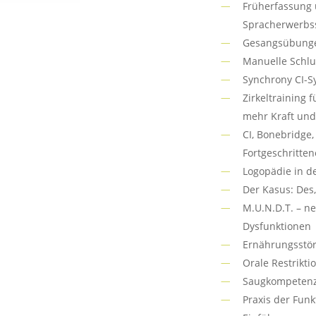
Früherfassung 
Spracherwerbss
Gesangsübunge
Manuelle Schlu
Synchrony CI-S
Zirkeltraining 
mehr Kraft und
CI, Bonebridge
Fortgeschritten
Logopädie in d
Der Kasus: Des
M.U.N.D.T. – ne
Dysfunktionen
Ernährungsstör
Orale Restrikt
Saugkompetenz 
Praxis der Fun