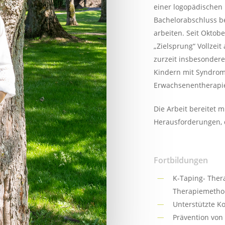
einer logopädischen 
Bachelorabschluss be
arbeiten. Seit Oktobe
„Zielsprung“ Vollzei
zurzeit insbesondere
Kindern mit Syndrom
Erwachsenentherapie
Die Arbeit bereitet m
Herausforderungen, d
Fortbildungen
K-Taping- Ther
Therapiemethod
Unterstützte 
Prävention von