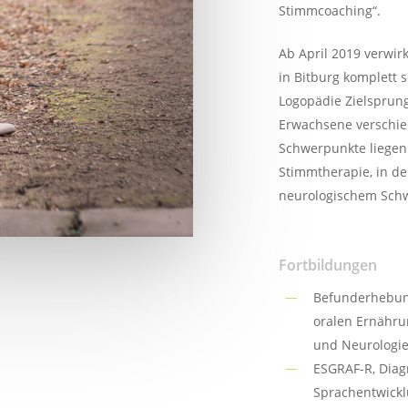
Stimmcoaching“.
Ab April 2019 verwi
in Bitburg komplett 
Logopädie Zielsprung
Erwachsene verschie
Schwerpunkte liegen 
Stimmtherapie, in d
neurologischem Schw
Fortbildungen
Befunderhebun
oralen Ernährun
und Neurologie
ESGRAF-R, Diag
Sprachentwick