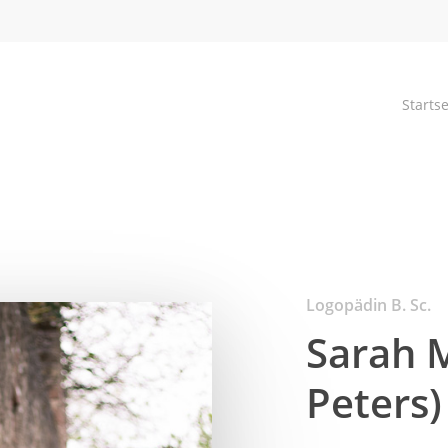
Startse
Logopädin B. Sc.
Sarah M
Peters)